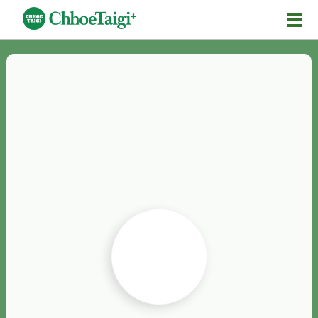
Mĕ-n
Chhōe詞
Chhōe...
Chhōe見本
Chhōe助數詞
Chhōe全文
Chhōe資料集
按怎Chhōe
紹介