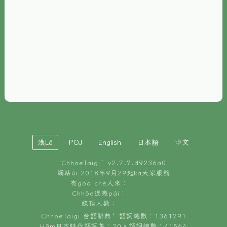
È-phoh
資源
📖
ChhoeTaigi⁺ 冊讀á
🐮
台文牛--哥
📚
台語文記憶
🏛️
白話字博物館
漢Lô
POJ
English
日本語
中文
🐶
狗公會曉學台語
ChhoeTaigi⁺ v
2.7.7.d9236a0
🎪
台文博覽會
網站ùi 2018年9月29起kā大家服務
有gōa chē人來：
🍜
Chhōe過幾pái：
台文雞絲麵
線頂人數：
ChhoeTaigi 台語辭典⁺ 語詞總數：1361791
Hâm日本時代語詞集：20。語詞總數：41564