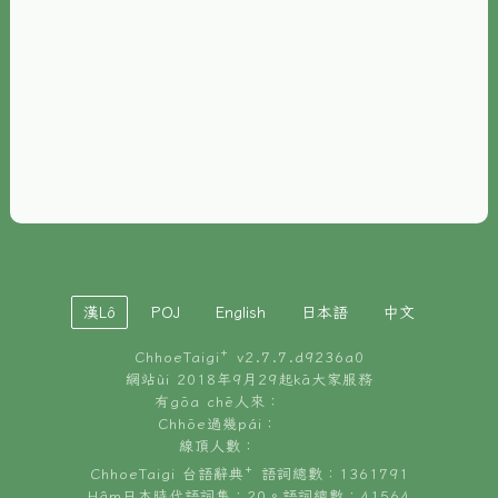
È-phoh
資源
📖
ChhoeTaigi⁺ 冊讀á
🐮
台文牛--哥
📚
台語文記憶
🏛️
白話字博物館
漢Lô
POJ
English
日本語
中文
🐶
狗公會曉學台語
ChhoeTaigi⁺ v
2.7.7.d9236a0
🎪
台文博覽會
網站ùi 2018年9月29起kā大家服務
有gōa chē人來：
🍜
Chhōe過幾pái：
台文雞絲麵
線頂人數：
ChhoeTaigi 台語辭典⁺ 語詞總數：1361791
Hâm日本時代語詞集：20。語詞總數：41564