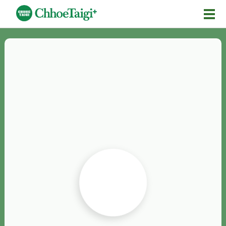
Mĕ-n
Chhōe詞
Chhōe...
Chhōe見本
Chhōe助數詞
Chhōe全文
Chhōe資料集
按怎Chhōe
紹介