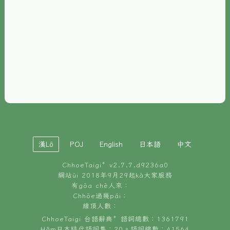
È-phoh
資源
📖
ChhoeTaigi⁺ 冊讀á
🐮
台文牛--哥
📚
台語文記憶
🏛️
白話字博物館
漢Lô
POJ
English
日本語
中文
🐶
狗公會曉學台語
ChhoeTaigi⁺ v
2.7.7.d9236a0
🎪
台文博覽會
網站ùi 2018年9月29起kā大家服務
有gōa chē人來：
🍜
Chhōe過幾pái：
台文雞絲麵
線頂人數：
ChhoeTaigi 台語辭典⁺ 語詞總數：1361791
Hâm日本時代語詞集：20。語詞總數：41564