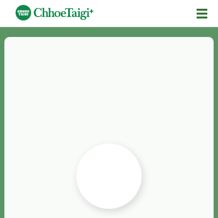
Mĕ-n
Chhōe詞
Chhōe...
Chhōe見本
Chhōe助數詞
Chhōe全文
Chhōe資料集
按怎Chhōe
紹介