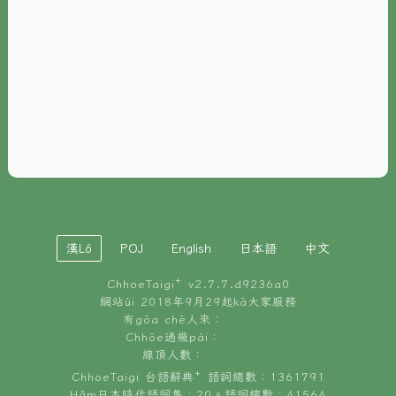
È-phoh
資源
📖
ChhoeTaigi⁺ 冊讀á
🐮
台文牛--哥
📚
台語文記憶
🏛️
白話字博物館
漢Lô
POJ
English
日本語
中文
🐶
狗公會曉學台語
ChhoeTaigi⁺ v
2.7.7.d9236a0
🎪
台文博覽會
網站ùi 2018年9月29起kā大家服務
有gōa chē人來：
🍜
Chhōe過幾pái：
台文雞絲麵
線頂人數：
ChhoeTaigi 台語辭典⁺ 語詞總數：1361791
Hâm日本時代語詞集：20。語詞總數：41564