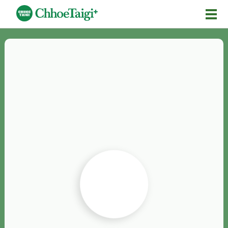
Mĕ-n
Chhōe詞
Chhōe...
Chhōe見本
Chhōe助數詞
Chhōe全文
Chhōe資料集
按怎Chhōe
紹介