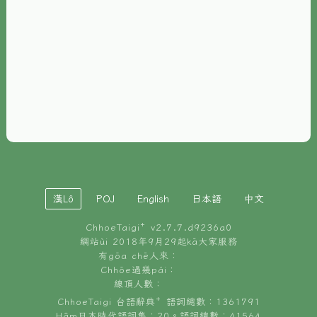
È-phoh
資源
📖
ChhoeTaigi⁺ 冊讀á
🐮
台文牛--哥
📚
台語文記憶
🏛️
白話字博物館
漢Lô
POJ
English
日本語
中文
🐶
狗公會曉學台語
ChhoeTaigi⁺ v
2.7.7.d9236a0
🎪
台文博覽會
網站ùi 2018年9月29起kā大家服務
有gōa chē人來：
🍜
Chhōe過幾pái：
台文雞絲麵
線頂人數：
ChhoeTaigi 台語辭典⁺ 語詞總數：1361791
Hâm日本時代語詞集：20。語詞總數：41564