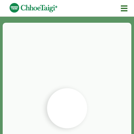
Mĕ-n
Chhōe詞
Chhōe...
Chhōe見本
Chhōe助數詞
Chhōe全文
Chhōe資料集
按怎Chhōe
紹介