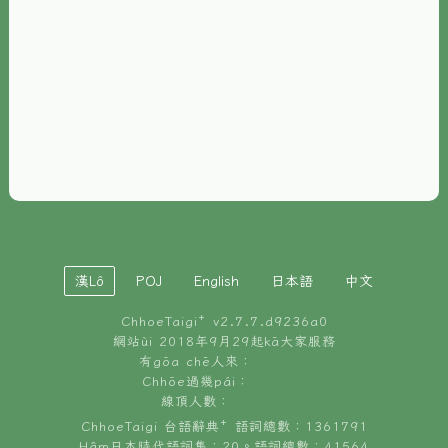
È-phoh
資源
📖
ChhoeTaigi⁺ 冊讀á
🐮
台文牛--哥
📚
台語文記憶
🏛️
白話字博物館
漢Lô
POJ
English
日本語
中文
🐶
狗公會曉學台語
ChhoeTaigi⁺ v
2.7.7.d9236a0
🎪
台文博覽會
網站ùi 2018年9月29起kā大家服務
有gōa chē人來：
🍜
Chhōe過幾pái：
台文雞絲麵
線頂人數：
ChhoeTaigi 台語辭典⁺ 語詞總數：1361791
Hâm日本時代語詞集：20。語詞總數：41564