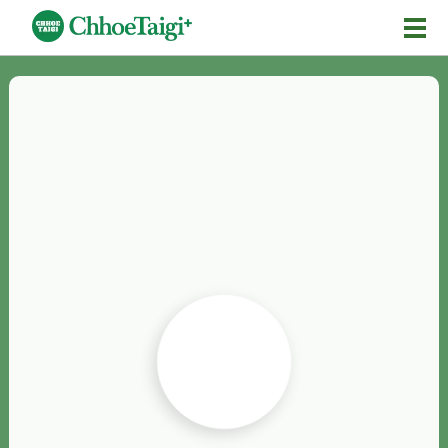
Mĕ-n
Chhōe詞
Chhōe...
Chhōe見本
Chhōe助數詞
Chhōe全文
Chhōe資料集
按怎Chhōe
紹介