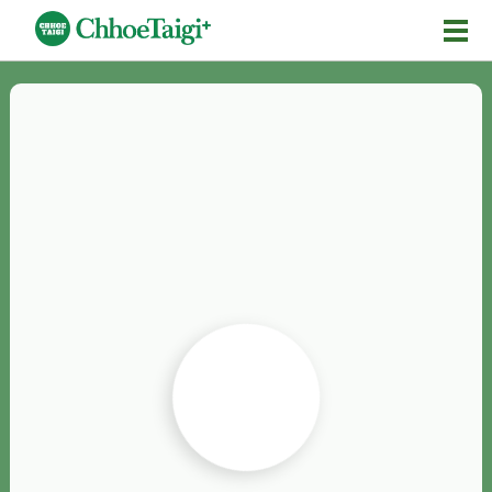
Mĕ-n
Chhōe詞
Chhōe...
Chhōe見本
Chhōe助數詞
Chhōe全文
Chhōe資料集
按怎Chhōe
紹介