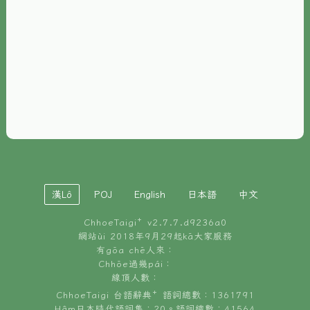
È-phoh
資源
📖
ChhoeTaigi⁺ 冊讀á
🐮
台文牛--哥
📚
台語文記憶
🏛️
白話字博物館
漢Lô
POJ
English
日本語
中文
🐶
狗公會曉學台語
ChhoeTaigi⁺ v
2.7.7.d9236a0
🎪
台文博覽會
網站ùi 2018年9月29起kā大家服務
有gōa chē人來：
🍜
Chhōe過幾pái：
台文雞絲麵
線頂人數：
ChhoeTaigi 台語辭典⁺ 語詞總數：1361791
Hâm日本時代語詞集：20。語詞總數：41564