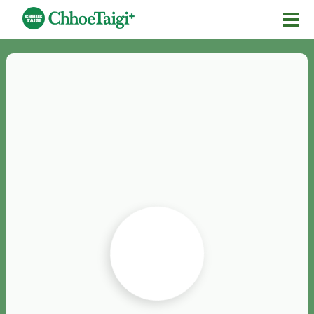
Mĕ-n
Chhōe詞
Chhōe...
Chhōe見本
Chhōe助數詞
Chhōe全文
Chhōe資料集
按怎Chhōe
紹介