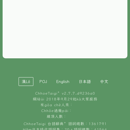
È-phoh
資源
📖
ChhoeTaigi⁺ 冊讀á
🐮
台文牛--哥
📚
台語文記憶
🏛️
白話字博物館
漢Lô
POJ
English
日本語
中文
🐶
狗公會曉學台語
ChhoeTaigi⁺ v
2.7.7.d9236a0
🎪
台文博覽會
網站ùi 2018年9月29起kā大家服務
有gōa chē人來：
🍜
Chhōe過幾pái：
台文雞絲麵
線頂人數：
ChhoeTaigi 台語辭典⁺ 語詞總數：1361791
Hâm日本時代語詞集：20。語詞總數：41564