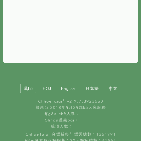
È-phoh
資源
📖
ChhoeTaigi⁺ 冊讀á
🐮
台文牛--哥
📚
台語文記憶
🏛️
白話字博物館
漢Lô
POJ
English
日本語
中文
🐶
狗公會曉學台語
ChhoeTaigi⁺ v
2.7.7.d9236a0
🎪
台文博覽會
網站ùi 2018年9月29起kā大家服務
有gōa chē人來：
🍜
Chhōe過幾pái：
台文雞絲麵
線頂人數：
ChhoeTaigi 台語辭典⁺ 語詞總數：1361791
Hâm日本時代語詞集：20。語詞總數：41564