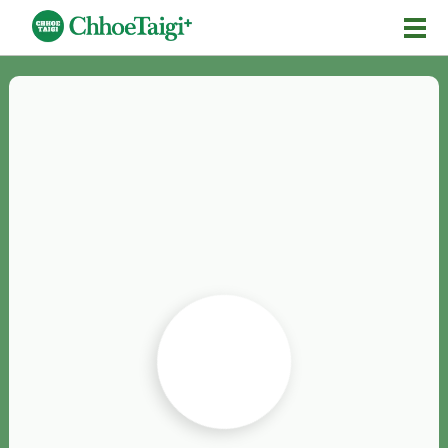
Mĕ-n
Chhōe詞
Chhōe...
Chhōe見本
Chhōe助數詞
Chhōe全文
Chhōe資料集
按怎Chhōe
紹介