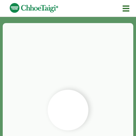
Mĕ-n
Chhōe詞
Chhōe...
Chhōe見本
Chhōe助數詞
Chhōe全文
Chhōe資料集
按怎Chhōe
紹介