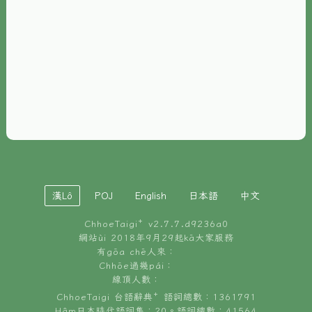
È-phoh
資源
📖
ChhoeTaigi⁺ 冊讀á
🐮
台文牛--哥
📚
台語文記憶
🏛️
白話字博物館
漢Lô
POJ
English
日本語
中文
🐶
狗公會曉學台語
ChhoeTaigi⁺ v
2.7.7.d9236a0
🎪
台文博覽會
網站ùi 2018年9月29起kā大家服務
有gōa chē人來：
🍜
Chhōe過幾pái：
台文雞絲麵
線頂人數：
ChhoeTaigi 台語辭典⁺ 語詞總數：1361791
Hâm日本時代語詞集：20。語詞總數：41564