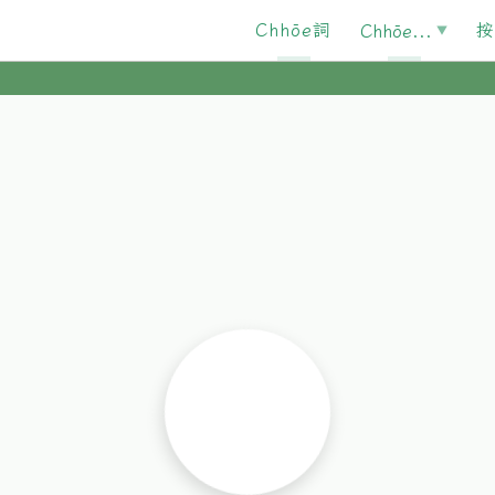
Chhōe詞
按
Chhōe...