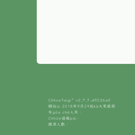
ChhoeTaigi⁺ v
2.7.7.d9236a0
網站ùi 2018年9月29起kā大家服務
有gōa chē人來：
Chhōe過幾pái：
線頂人數：