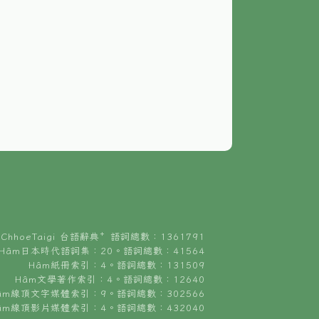
ChhoeTaigi 台語辭典⁺ 語詞總數：1361791
Hâm日本時代語詞集：20。語詞總數：41564
Hâm紙冊索引：4。語詞總數：131509
Hâm文學著作索引：4。語詞總數：12640
âm線頂文字媒體索引：9。語詞總數：302566
âm線頂影片媒體索引：4。語詞總數：432040