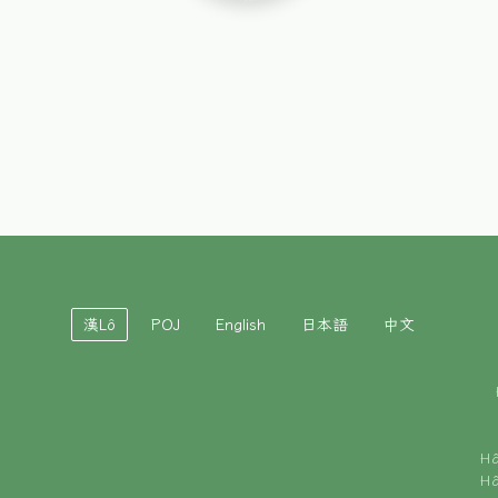
漢Lô
POJ
English
日本語
中文
H
H