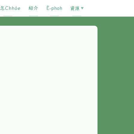
怎Chhōe
紹介
È-phoh
資源