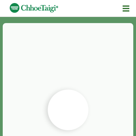
Mĕ-n
Chhōe詞
Chhōe...
Chhōe見本
Chhōe助數詞
Chhōe全文
Chhōe資料集
按怎Chhōe
紹介