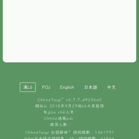
È-phoh
資源
📖
ChhoeTaigi⁺ 冊讀á
🐮
台文牛--哥
📚
台語文記憶
🏛️
白話字博物館
漢Lô
POJ
English
日本語
中文
🐶
狗公會曉學台語
ChhoeTaigi⁺ v
2.7.7.d9236a0
🎪
台文博覽會
網站ùi 2018年9月29起kā大家服務
有gōa chē人來：
🍜
Chhōe過幾pái：
台文雞絲麵
線頂人數：
ChhoeTaigi 台語辭典⁺ 語詞總數：1361791
Hâm日本時代語詞集：20。語詞總數：41564