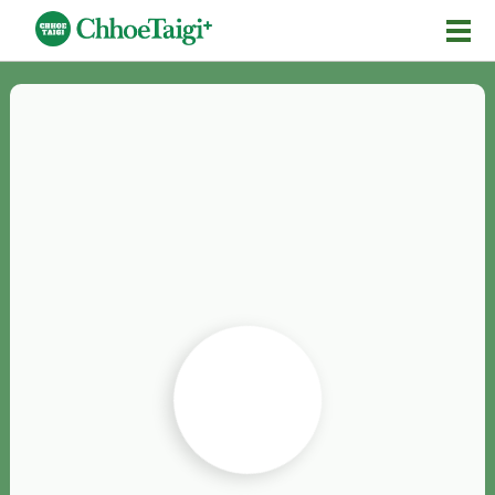
Mĕ-n
Chhōe詞
Chhōe...
Chhōe見本
Chhōe助數詞
Chhōe全文
Chhōe資料集
按怎Chhōe
紹介