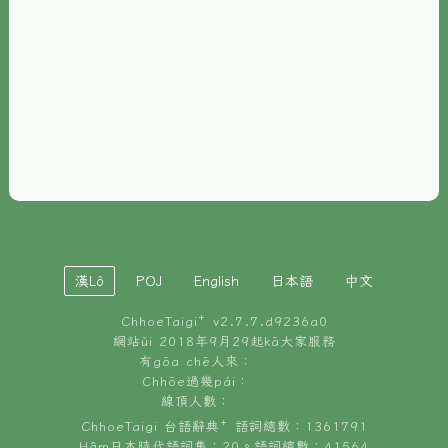
È-phoh
資源
📖
ChhoeTaigi⁺ 冊讀á
🐮
台文牛--哥
📚
台語文記憶
🏛️
白話字博物館
漢Lô
POJ
English
日本語
中文
🐶
狗公會曉學台語
ChhoeTaigi⁺ v
2.7.7.d9236a0
🎪
台文博覽會
網站ùi 2018年9月29起kā大家服務
有gōa chē人來：
🍜
Chhōe過幾pái：
台文雞絲麵
線頂人數：
ChhoeTaigi 台語辭典⁺ 語詞總數：1361791
Hâm日本時代語詞集：20。語詞總數：41564