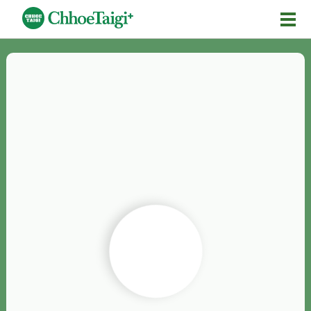
Mĕ-n
Chhōe詞
Chhōe...
Chhōe見本
Chhōe助數詞
Chhōe全文
Chhōe資料集
按怎Chhōe
紹介