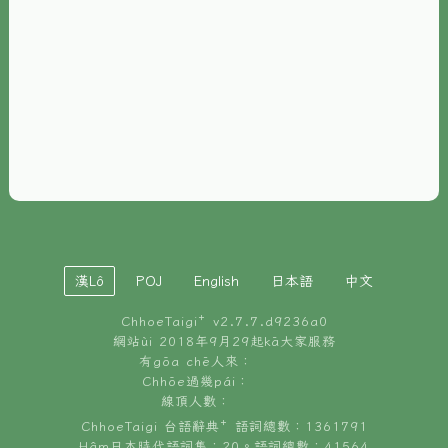
È-phoh
資源
📖
ChhoeTaigi⁺ 冊讀á
🐮
台文牛--哥
📚
台語文記憶
🏛️
白話字博物館
漢Lô
POJ
English
日本語
中文
🐶
狗公會曉學台語
ChhoeTaigi⁺ v
2.7.7.d9236a0
🎪
台文博覽會
網站ùi 2018年9月29起kā大家服務
有gōa chē人來：
🍜
Chhōe過幾pái：
台文雞絲麵
線頂人數：
ChhoeTaigi 台語辭典⁺ 語詞總數：1361791
Hâm日本時代語詞集：20。語詞總數：41564