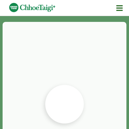
Mĕ-n
Chhōe詞
Chhōe...
Chhōe見本
Chhōe助數詞
Chhōe全文
Chhōe資料集
按怎Chhōe
紹介