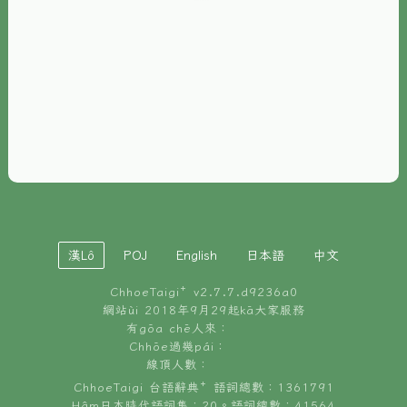
È-phoh
資源
📖
ChhoeTaigi⁺ 冊讀á
🐮
台文牛--哥
📚
台語文記憶
🏛️
白話字博物館
漢Lô
POJ
English
日本語
中文
🐶
狗公會曉學台語
ChhoeTaigi⁺ v
2.7.7.d9236a0
🎪
台文博覽會
網站ùi 2018年9月29起kā大家服務
有gōa chē人來：
🍜
Chhōe過幾pái：
台文雞絲麵
線頂人數：
ChhoeTaigi 台語辭典⁺ 語詞總數：1361791
Hâm日本時代語詞集：20。語詞總數：41564