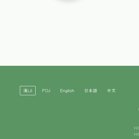
漢Lô
POJ
English
日本語
中文
H
H