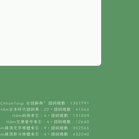
ChhoeTaigi 台語辭典⁺ 語詞總數：1361791
Hâm日本時代語詞集：20。語詞總數：41564
Hâm紙冊索引：4。語詞總數：131509
Hâm文學著作索引：4。語詞總數：12640
âm線頂文字媒體索引：9。語詞總數：302566
âm線頂影片媒體索引：4。語詞總數：432040