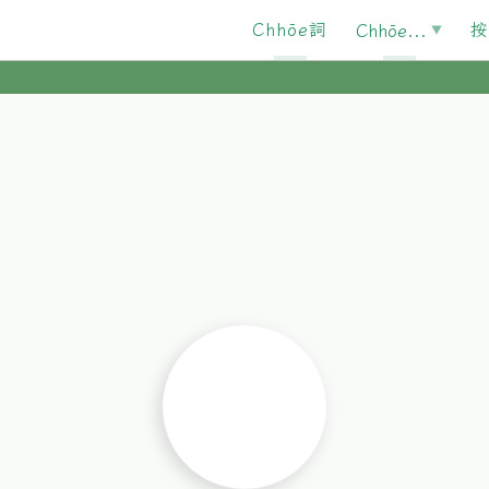
Chhōe詞
按
Chhōe...