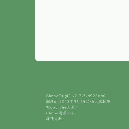
ChhoeTaigi⁺ v
2.7.7.d9236a0
網站ùi 2018年9月29起kā大家服務
有gōa chē人來：
Chhōe過幾pái：
線頂人數：