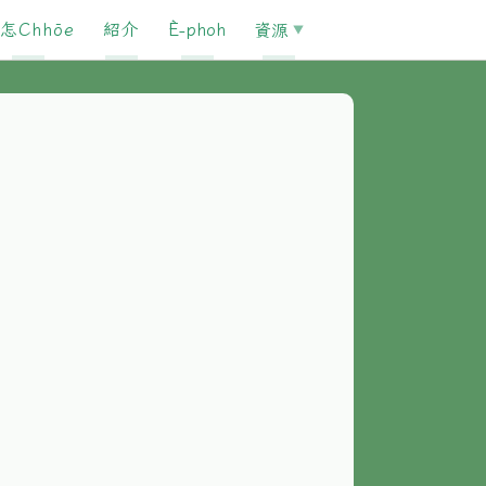
怎Chhōe
紹介
È-phoh
資源