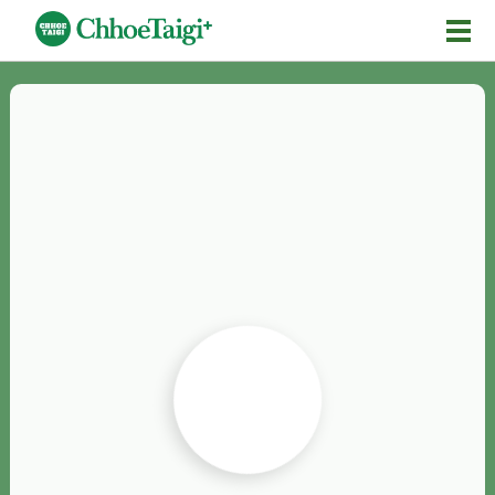
Mĕ-n
Chhōe詞
Chhōe...
Chhōe見本
Chhōe助數詞
Chhōe全文
Chhōe資料集
按怎Chhōe
紹介