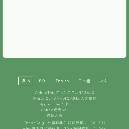
È-phoh
資源
📖
ChhoeTaigi⁺ 冊讀á
🐮
台文牛--哥
📚
台語文記憶
🏛️
白話字博物館
漢Lô
POJ
English
日本語
中文
🐶
狗公會曉學台語
ChhoeTaigi⁺ v
2.7.7.d9236a0
🎪
台文博覽會
網站ùi 2018年9月29起kā大家服務
有gōa chē人來：
🍜
Chhōe過幾pái：
台文雞絲麵
線頂人數：
ChhoeTaigi 台語辭典⁺ 語詞總數：1361791
Hâm日本時代語詞集：20。語詞總數：41564