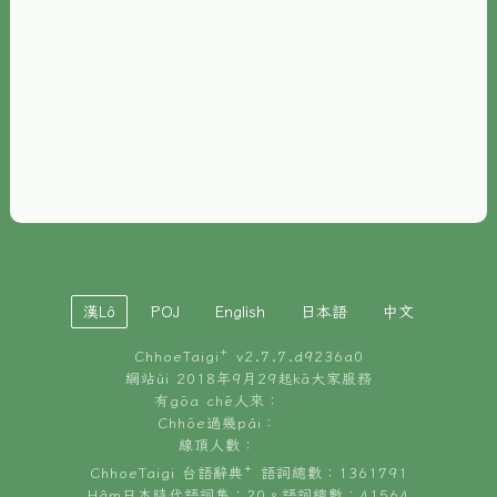
È-phoh
資源
📖
ChhoeTaigi⁺ 冊讀á
🐮
台文牛--哥
📚
台語文記憶
🏛️
白話字博物館
漢Lô
POJ
English
日本語
中文
🐶
狗公會曉學台語
ChhoeTaigi⁺ v
2.7.7.d9236a0
🎪
台文博覽會
網站ùi 2018年9月29起kā大家服務
有gōa chē人來：
🍜
Chhōe過幾pái：
台文雞絲麵
線頂人數：
ChhoeTaigi 台語辭典⁺ 語詞總數：1361791
Hâm日本時代語詞集：20。語詞總數：41564