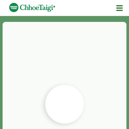
Mĕ-n
Chhōe詞
Chhōe...
Chhōe見本
Chhōe助數詞
Chhōe全文
Chhōe資料集
按怎Chhōe
紹介