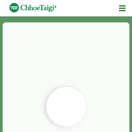
Mĕ-n
Chhōe詞
Chhōe...
Chhōe見本
Chhōe助數詞
Chhōe全文
Chhōe資料集
按怎Chhōe
紹介