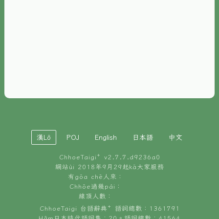
È-phoh
資源
📖
ChhoeTaigi⁺ 冊讀á
🐮
台文牛--哥
📚
台語文記憶
🏛️
白話字博物館
漢Lô
POJ
English
日本語
中文
🐶
狗公會曉學台語
ChhoeTaigi⁺ v
2.7.7.d9236a0
🎪
台文博覽會
網站ùi 2018年9月29起kā大家服務
有gōa chē人來：
🍜
Chhōe過幾pái：
台文雞絲麵
線頂人數：
ChhoeTaigi 台語辭典⁺ 語詞總數：1361791
Hâm日本時代語詞集：20。語詞總數：41564