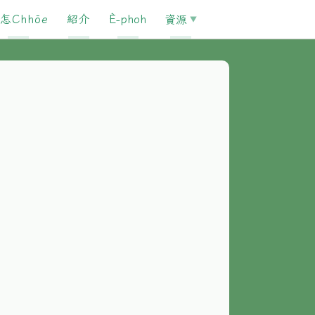
怎Chhōe
紹介
È-phoh
資源