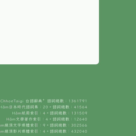
ChhoeTaigi 台語辭典⁺ 語詞總數：1361791
Hâm日本時代語詞集：20。語詞總數：41564
Hâm紙冊索引：4。語詞總數：131509
Hâm文學著作索引：4。語詞總數：12640
âm線頂文字媒體索引：9。語詞總數：302566
âm線頂影片媒體索引：4。語詞總數：432040