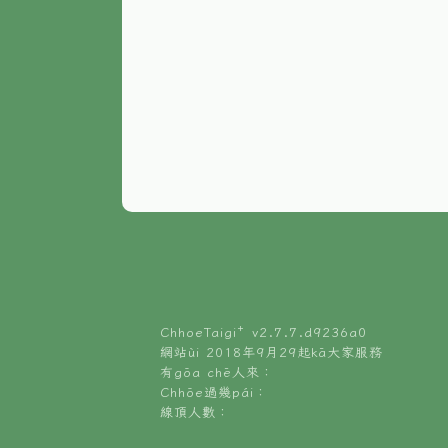
ChhoeTaigi⁺ v
2.7.7.d9236a0
網站ùi 2018年9月29起kā大家服務
有gōa chē人來：
Chhōe過幾pái：
線頂人數：