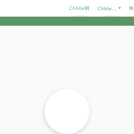
Chhōe詞
按
Chhōe...