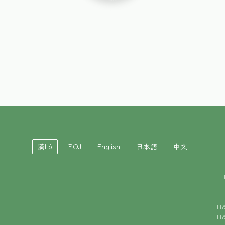
漢Lô
POJ
English
日本語
中文
H
H