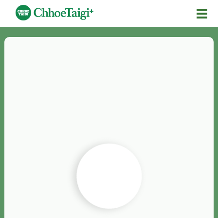
Mĕ-n
Chhōe詞
Chhōe...
Chhōe見本
Chhōe助數詞
Chhōe全文
Chhōe資料集
按怎Chhōe
紹介