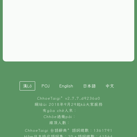
È-phoh
資源
📖
ChhoeTaigi⁺ 冊讀á
🐮
台文牛--哥
📚
台語文記憶
🏛️
白話字博物館
漢Lô
POJ
English
日本語
中文
🐶
狗公會曉學台語
ChhoeTaigi⁺ v
2.7.7.d9236a0
🎪
台文博覽會
網站ùi 2018年9月29起kā大家服務
有gōa chē人來：
🍜
Chhōe過幾pái：
台文雞絲麵
線頂人數：
ChhoeTaigi 台語辭典⁺ 語詞總數：1361791
Hâm日本時代語詞集：20。語詞總數：41564