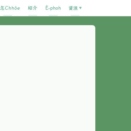
怎Chhōe
紹介
È-phoh
資源