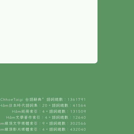
ChhoeTaigi 台語辭典⁺ 語詞總數：1361791
Hâm日本時代語詞集：20。語詞總數：41564
Hâm紙冊索引：4。語詞總數：131509
Hâm文學著作索引：4。語詞總數：12640
âm線頂文字媒體索引：9。語詞總數：302566
âm線頂影片媒體索引：4。語詞總數：432040