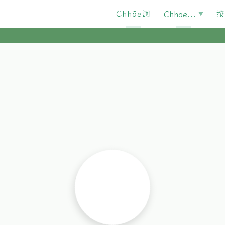
Chhōe詞
按
Chhōe...