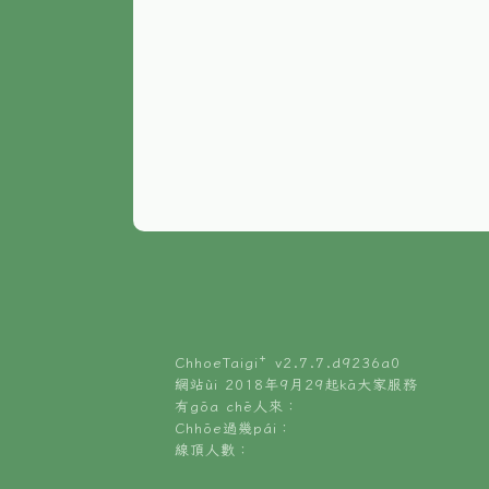
ChhoeTaigi⁺ v
2.7.7.d9236a0
網站ùi 2018年9月29起kā大家服務
有gōa chē人來：
Chhōe過幾pái：
線頂人數：