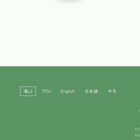
漢Lô
POJ
English
日本語
中文
H
H