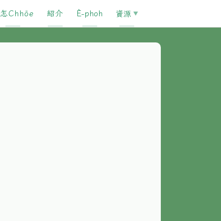
怎Chhōe
紹介
È-phoh
資源