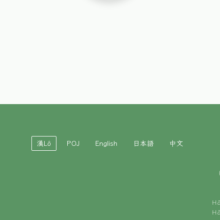
漢Lô
POJ
English
日本語
中文
H
H