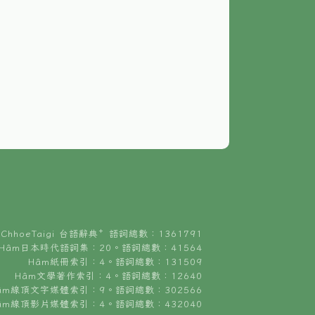
ChhoeTaigi 台語辭典⁺ 語詞總數：1361791
Hâm日本時代語詞集：20。語詞總數：41564
Hâm紙冊索引：4。語詞總數：131509
Hâm文學著作索引：4。語詞總數：12640
âm線頂文字媒體索引：9。語詞總數：302566
âm線頂影片媒體索引：4。語詞總數：432040