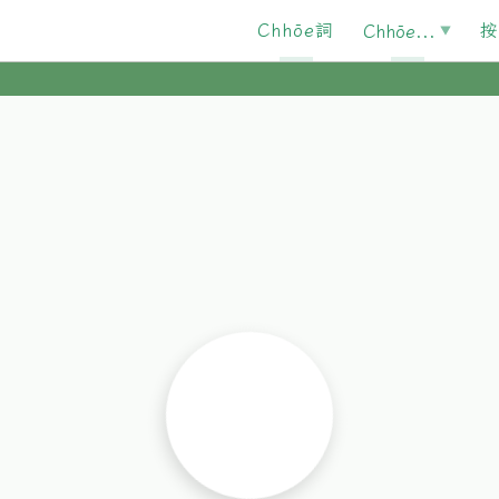
Chhōe詞
按
Chhōe...