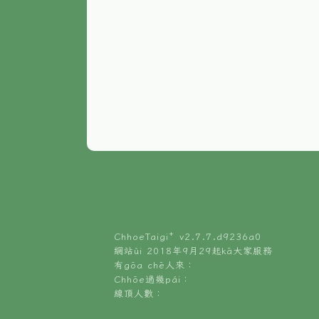
ChhoeTaigi⁺ v
2.7.7.d9236a0
網站ùi 2018年9月29起kā大家服務
有gōa chē人來：
Chhōe過幾pái：
線頂人數：