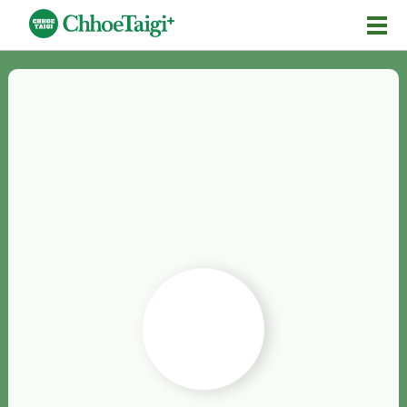
Mĕ-n
Chhōe詞
Chhōe...
Chhōe見本
Chhōe助數詞
Chhōe全文
Chhōe資料集
按怎Chhōe
紹介