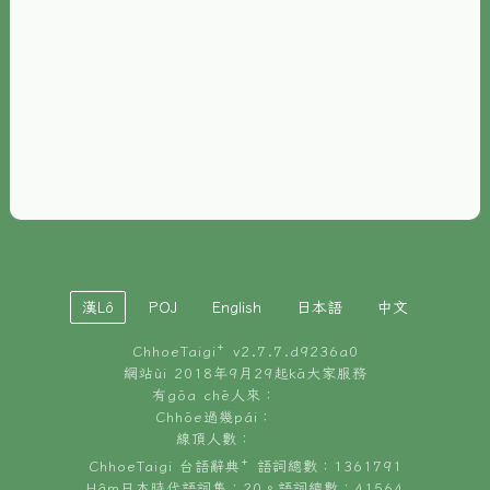
È-phoh
資源
📖
ChhoeTaigi⁺ 冊讀á
🐮
台文牛--哥
📚
台語文記憶
🏛️
白話字博物館
漢Lô
POJ
English
日本語
中文
🐶
狗公會曉學台語
ChhoeTaigi⁺ v
2.7.7.d9236a0
🎪
台文博覽會
網站ùi 2018年9月29起kā大家服務
有gōa chē人來：
🍜
Chhōe過幾pái：
台文雞絲麵
線頂人數：
ChhoeTaigi 台語辭典⁺ 語詞總數：1361791
Hâm日本時代語詞集：20。語詞總數：41564