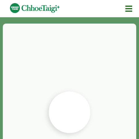
Mĕ-n
Chhōe詞
Chhōe...
Chhōe見本
Chhōe助數詞
Chhōe全文
Chhōe資料集
按怎Chhōe
紹介