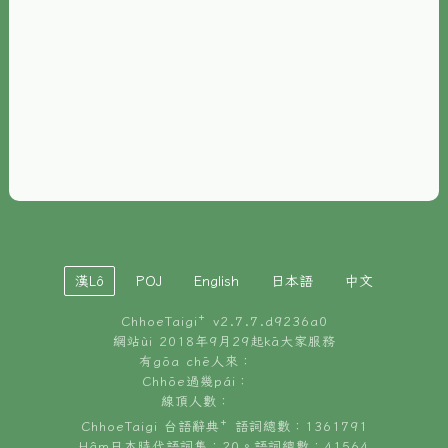
È-phoh
資源
📖
ChhoeTaigi⁺ 冊讀á
🐮
台文牛--哥
📚
台語文記憶
🏛️
白話字博物館
漢Lô
POJ
English
日本語
中文
🐶
狗公會曉學台語
ChhoeTaigi⁺ v
2.7.7.d9236a0
🎪
台文博覽會
網站ùi 2018年9月29起kā大家服務
有gōa chē人來：
🍜
Chhōe過幾pái：
台文雞絲麵
線頂人數：
ChhoeTaigi 台語辭典⁺ 語詞總數：1361791
Hâm日本時代語詞集：20。語詞總數：41564