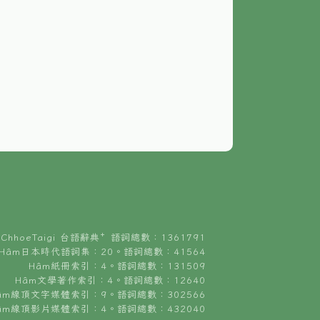
ChhoeTaigi 台語辭典⁺ 語詞總數：1361791
Hâm日本時代語詞集：20。語詞總數：41564
Hâm紙冊索引：4。語詞總數：131509
Hâm文學著作索引：4。語詞總數：12640
âm線頂文字媒體索引：9。語詞總數：302566
âm線頂影片媒體索引：4。語詞總數：432040