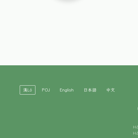
漢Lô
POJ
English
日本語
中文
H
H