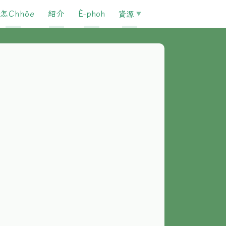
怎Chhōe
紹介
È-phoh
資源