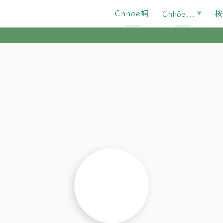
Chhōe詞
按
Chhōe...