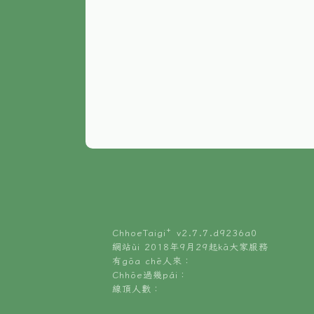
ChhoeTaigi⁺ v
2.7.7.d9236a0
網站ùi 2018年9月29起kā大家服務
有gōa chē人來：
Chhōe過幾pái：
線頂人數：