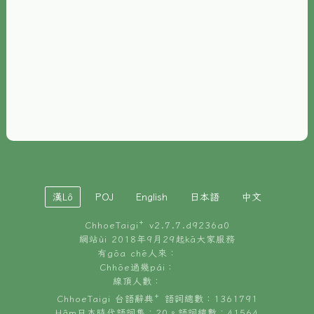
È-phoh
資源
📖
ChhoeTaigi⁺ 冊讀á
🐮
台文牛--哥
📚
台語文記憶
🏛️
白話字博物館
漢Lô
POJ
English
日本語
中文
🐶
狗公會曉學台語
ChhoeTaigi⁺ v
2.7.7.d9236a0
🎪
台文博覽會
網站ùi 2018年9月29起kā大家服務
有gōa chē人來：
🍜
Chhōe過幾pái：
台文雞絲麵
線頂人數：
ChhoeTaigi 台語辭典⁺ 語詞總數：1361791
Hâm日本時代語詞集：20。語詞總數：41564