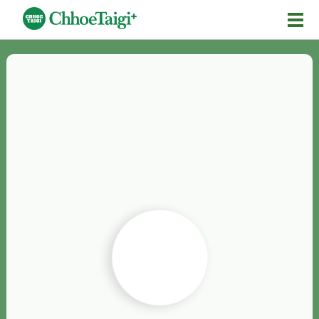
Mĕ-n
Chhōe詞
Chhōe...
Chhōe見本
Chhōe助數詞
Chhōe全文
Chhōe資料集
按怎Chhōe
紹介