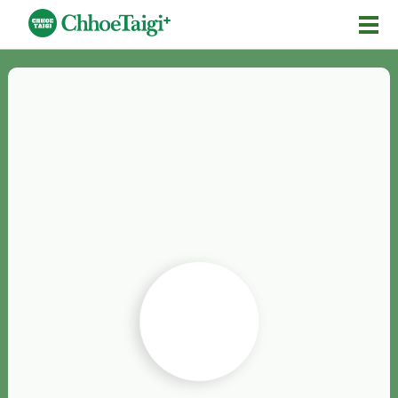
Mĕ-n
Chhōe詞
Chhōe...
Chhōe見本
Chhōe助數詞
Chhōe全文
Chhōe資料集
按怎Chhōe
紹介