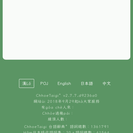
È-phoh
資源
📖
ChhoeTaigi⁺ 冊讀á
🐮
台文牛--哥
📚
台語文記憶
🏛️
白話字博物館
漢Lô
POJ
English
日本語
中文
🐶
狗公會曉學台語
ChhoeTaigi⁺ v
2.7.7.d9236a0
🎪
台文博覽會
網站ùi 2018年9月29起kā大家服務
有gōa chē人來：
🍜
Chhōe過幾pái：
台文雞絲麵
線頂人數：
ChhoeTaigi 台語辭典⁺ 語詞總數：1361791
Hâm日本時代語詞集：20。語詞總數：41564