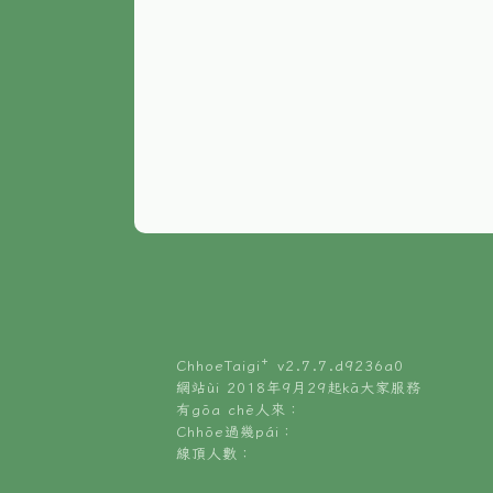
ChhoeTaigi⁺ v
2.7.7.d9236a0
網站ùi 2018年9月29起kā大家服務
有gōa chē人來：
Chhōe過幾pái：
線頂人數：