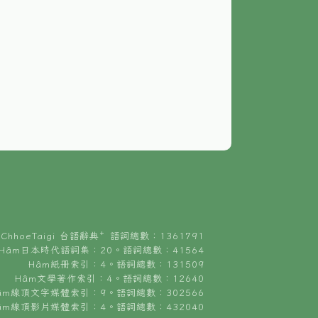
ChhoeTaigi 台語辭典⁺ 語詞總數：1361791
Hâm日本時代語詞集：20。語詞總數：41564
Hâm紙冊索引：4。語詞總數：131509
Hâm文學著作索引：4。語詞總數：12640
âm線頂文字媒體索引：9。語詞總數：302566
âm線頂影片媒體索引：4。語詞總數：432040