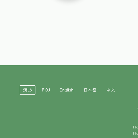
漢Lô
POJ
English
日本語
中文
H
H