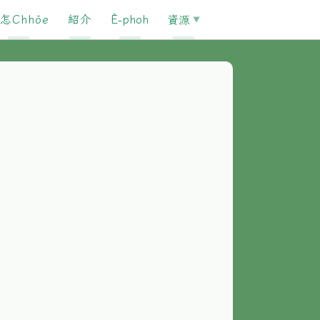
怎Chhōe
紹介
È-phoh
資源