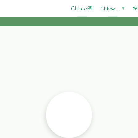
Chhōe詞
按
Chhōe...