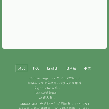
È-phoh
資源
📖
ChhoeTaigi⁺ 冊讀á
🐮
台文牛--哥
📚
台語文記憶
🏛️
白話字博物館
漢Lô
POJ
English
日本語
中文
🐶
狗公會曉學台語
ChhoeTaigi⁺ v
2.7.7.d9236a0
🎪
台文博覽會
網站ùi 2018年9月29起kā大家服務
有gōa chē人來：
🍜
Chhōe過幾pái：
台文雞絲麵
線頂人數：
ChhoeTaigi 台語辭典⁺ 語詞總數：1361791
Hâm日本時代語詞集：20。語詞總數：41564