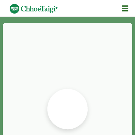
Mĕ-n
Chhōe詞
Chhōe...
Chhōe見本
Chhōe助數詞
Chhōe全文
Chhōe資料集
按怎Chhōe
紹介