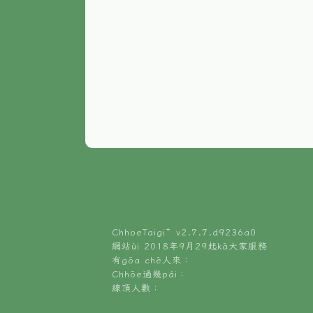
ChhoeTaigi⁺ v
2.7.7.d9236a0
網站ùi 2018年9月29起kā大家服務
有gōa chē人來：
Chhōe過幾pái：
線頂人數：