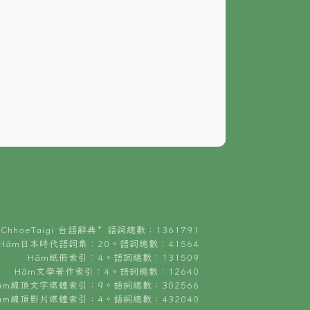
ChhoeTaigi 台語辭典⁺ 語詞總數：1361791
Hâm日本時代語詞集：20。語詞總數：41564
Hâm紙冊索引：4。語詞總數：131509
Hâm文學著作索引：4。語詞總數：12640
âm線頂文字媒體索引：9。語詞總數：302566
âm線頂影片媒體索引：4。語詞總數：432040