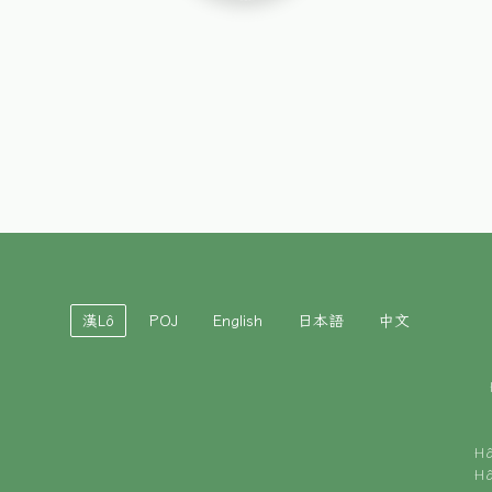
漢Lô
POJ
English
日本語
中文
H
H