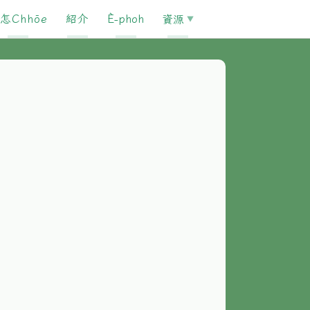
怎Chhōe
紹介
È-phoh
資源