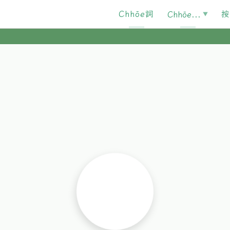
Chhōe詞
按
Chhōe...