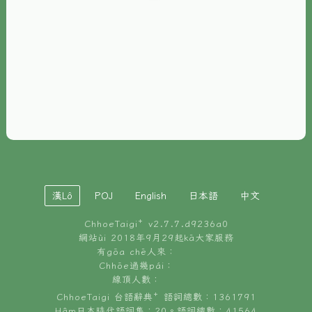
È-phoh
資源
📖
ChhoeTaigi⁺ 冊讀á
🐮
台文牛--哥
📚
台語文記憶
🏛️
白話字博物館
漢Lô
POJ
English
日本語
中文
🐶
狗公會曉學台語
ChhoeTaigi⁺ v
2.7.7.d9236a0
🎪
台文博覽會
網站ùi 2018年9月29起kā大家服務
有gōa chē人來：
🍜
Chhōe過幾pái：
台文雞絲麵
線頂人數：
ChhoeTaigi 台語辭典⁺ 語詞總數：1361791
Hâm日本時代語詞集：20。語詞總數：41564