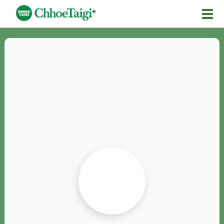
Mĕ-n
Chhōe詞
Chhōe...
Chhōe見本
Chhōe助數詞
Chhōe全文
Chhōe資料集
按怎Chhōe
紹介