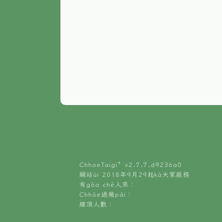
ChhoeTaigi⁺ v
2.7.7.d9236a0
網站ùi 2018年9月29起kā大家服務
有gōa chē人來：
Chhōe過幾pái：
線頂人數：