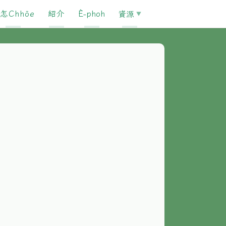
怎Chhōe
紹介
È-phoh
資源