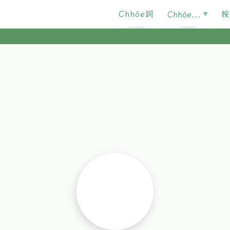
Chhōe詞
按
Chhōe...