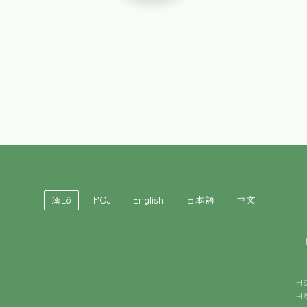
漢Lô
POJ
English
日本語
中文
H
H