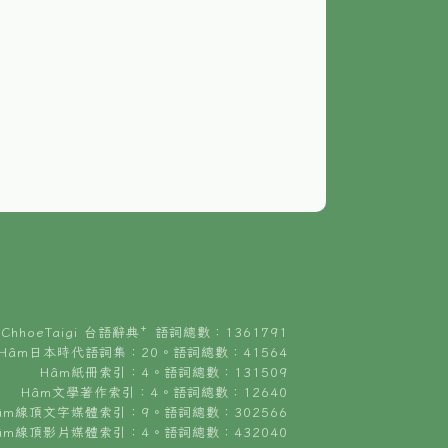
ChhoeTaigi 台語辭典⁺ 語詞總數：1361791
Hâm日本時代語詞集：20。語詞總數：41564
Hâm紙冊索引：4。語詞總數：131509
Hâm文學著作索引：4。語詞總數：12640
âm線頂文字媒體索引：9。語詞總數：302566
âm線頂影片媒體索引：4。語詞總數：432040