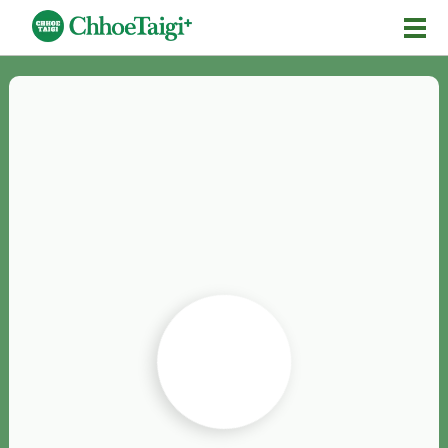
Mĕ-n
Chhōe詞
Chhōe...
Chhōe見本
Chhōe助數詞
Chhōe全文
Chhōe資料集
按怎Chhōe
紹介