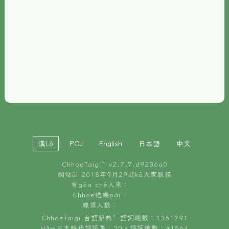
È-phoh
資源
📖
ChhoeTaigi⁺ 冊讀á
🐮
台文牛--哥
📚
台語文記憶
🏛️
白話字博物館
漢Lô
POJ
English
日本語
中文
🐶
狗公會曉學台語
ChhoeTaigi⁺ v
2.7.7.d9236a0
🎪
台文博覽會
網站ùi 2018年9月29起kā大家服務
有gōa chē人來：
🍜
Chhōe過幾pái：
台文雞絲麵
線頂人數：
ChhoeTaigi 台語辭典⁺ 語詞總數：1361791
Hâm日本時代語詞集：20。語詞總數：41564