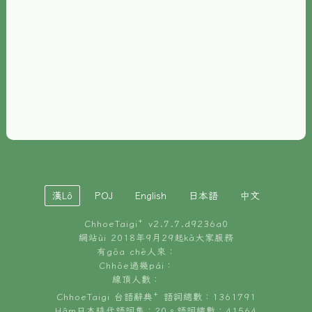
È-phoh
資源
📖
ChhoeTaigi⁺ 冊讀á
🐮
台文牛--哥
📚
台語文記憶
🏛️
白話字博物館
漢Lô
POJ
English
日本語
中文
🐶
狗公會曉學台語
ChhoeTaigi⁺ v
2.7.7.d9236a0
🎪
台文博覽會
網站ùi 2018年9月29起kā大家服務
有gōa chē人來：
🍜
Chhōe過幾pái：
台文雞絲麵
線頂人數：
ChhoeTaigi 台語辭典⁺ 語詞總數：1361791
Hâm日本時代語詞集：20。語詞總數：41564