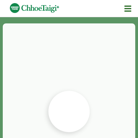
Mĕ-n
Chhōe詞
Chhōe...
Chhōe見本
Chhōe助數詞
Chhōe全文
Chhōe資料集
按怎Chhōe
紹介