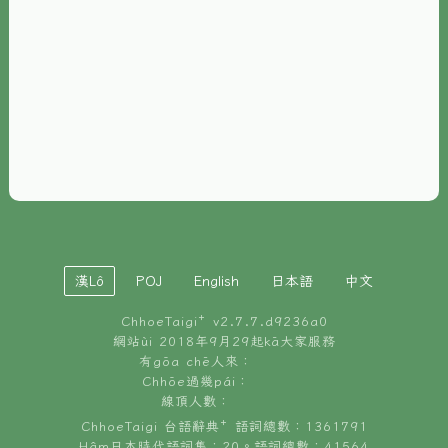
È-phoh
資源
📖
ChhoeTaigi⁺ 冊讀á
🐮
台文牛--哥
📚
台語文記憶
🏛️
白話字博物館
漢Lô
POJ
English
日本語
中文
🐶
狗公會曉學台語
ChhoeTaigi⁺ v
2.7.7.d9236a0
🎪
台文博覽會
網站ùi 2018年9月29起kā大家服務
有gōa chē人來：
🍜
Chhōe過幾pái：
台文雞絲麵
線頂人數：
ChhoeTaigi 台語辭典⁺ 語詞總數：1361791
Hâm日本時代語詞集：20。語詞總數：41564