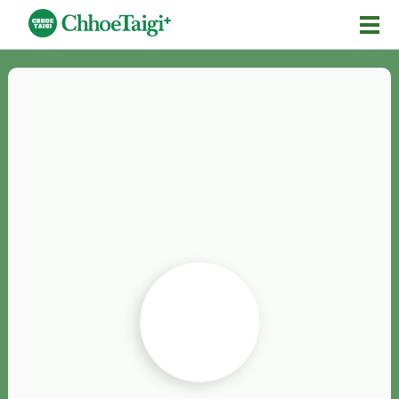
Mĕ-n
Chhōe詞
Chhōe...
Chhōe見本
Chhōe助數詞
Chhōe全文
Chhōe資料集
按怎Chhōe
紹介