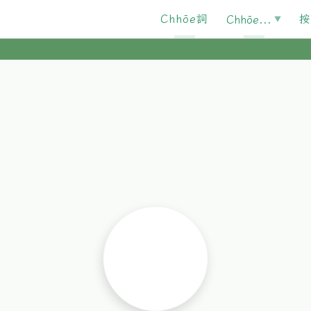
Chhōe詞
按
Chhōe...