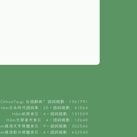
ChhoeTaigi 台語辭典⁺ 語詞總數：1361791
Hâm日本時代語詞集：20。語詞總數：41564
Hâm紙冊索引：4。語詞總數：131509
Hâm文學著作索引：4。語詞總數：12640
âm線頂文字媒體索引：9。語詞總數：302566
âm線頂影片媒體索引：4。語詞總數：432040