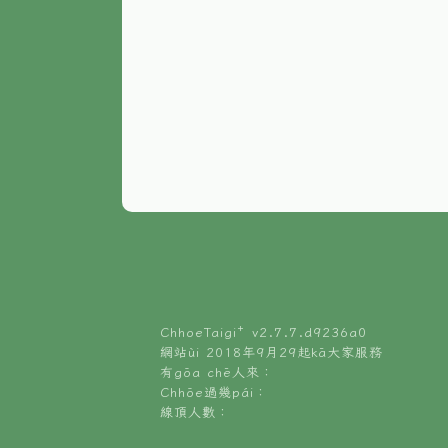
ChhoeTaigi⁺ v
2.7.7.d9236a0
網站ùi 2018年9月29起kā大家服務
有gōa chē人來：
Chhōe過幾pái：
線頂人數：