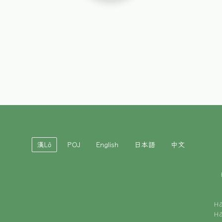
漢Lô
POJ
English
日本語
中文
H
H