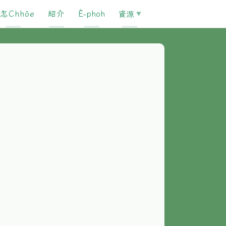
怎Chhōe
紹介
È-phoh
資源