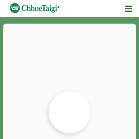
Mĕ-n
Chhōe詞
Chhōe...
Chhōe見本
Chhōe助數詞
Chhōe全文
Chhōe資料集
按怎Chhōe
紹介