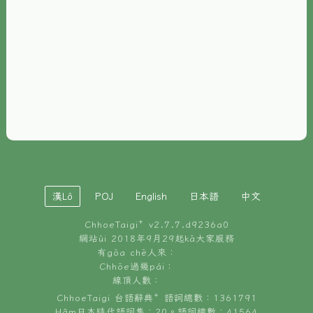
È-phoh
資源
📖
ChhoeTaigi⁺ 冊讀á
🐮
台文牛--哥
📚
台語文記憶
🏛️
白話字博物館
漢Lô
POJ
English
日本語
中文
🐶
狗公會曉學台語
ChhoeTaigi⁺ v
2.7.7.d9236a0
🎪
台文博覽會
網站ùi 2018年9月29起kā大家服務
有gōa chē人來：
🍜
Chhōe過幾pái：
台文雞絲麵
線頂人數：
ChhoeTaigi 台語辭典⁺ 語詞總數：1361791
Hâm日本時代語詞集：20。語詞總數：41564