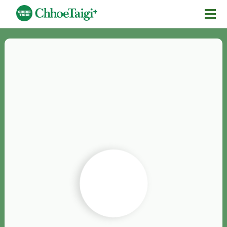
Mĕ-n
Chhōe詞
Chhōe...
Chhōe見本
Chhōe助數詞
Chhōe全文
Chhōe資料集
按怎Chhōe
紹介