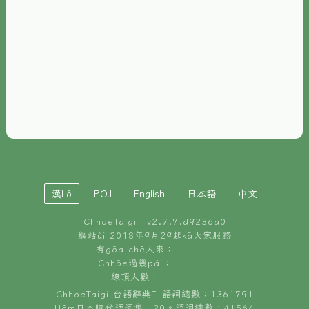
È-phoh
資源
📖
ChhoeTaigi⁺ 冊讀á
🐮
台文牛--哥
📚
台語文記憶
🏛️
白話字博物館
漢Lô
POJ
English
日本語
中文
🐶
狗公會曉學台語
ChhoeTaigi⁺ v
2.7.7.d9236a0
🎪
台文博覽會
網站ùi 2018年9月29起kā大家服務
有gōa chē人來：
🍜
Chhōe過幾pái：
台文雞絲麵
線頂人數：
ChhoeTaigi 台語辭典⁺ 語詞總數：1361791
Hâm日本時代語詞集：20。語詞總數：41564