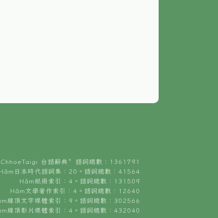
ChhoeTaigi 台語辭典⁺ 語詞總數：1361791
Hâm日本時代語詞集：20。語詞總數：41564
Hâm紙冊索引：4。語詞總數：131509
Hâm文學著作索引：4。語詞總數：12640
âm線頂文字媒體索引：9。語詞總數：302566
âm線頂影片媒體索引：4。語詞總數：432040