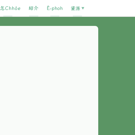
怎Chhōe
紹介
È-phoh
資源