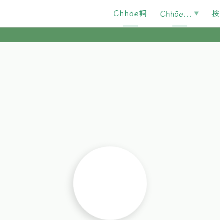
Chhōe詞
按
Chhōe...