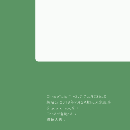
ChhoeTaigi⁺ v
2.7.7.d9236a0
網站ùi 2018年9月29起kā大家服務
有gōa chē人來：
Chhōe過幾pái：
線頂人數：