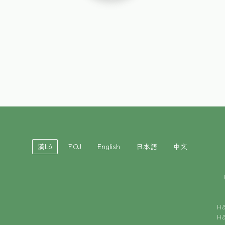
漢Lô
POJ
English
日本語
中文
H
H