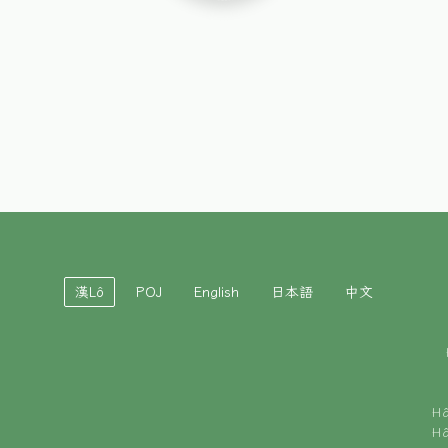
漢Lô
POJ
English
日本語
中文
H
H