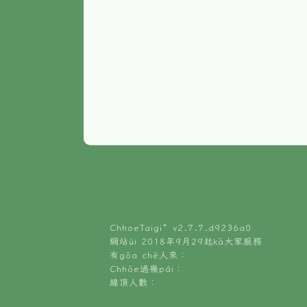
ChhoeTaigi⁺ v
2.7.7.d9236a0
網站ùi 2018年9月29起kā大家服務
有gōa chē人來：
Chhōe過幾pái：
線頂人數：