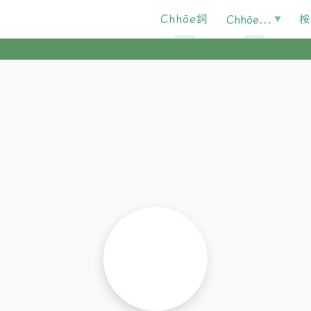
Chhōe詞
按
Chhōe...