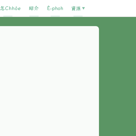
怎Chhōe
紹介
È-phoh
資源