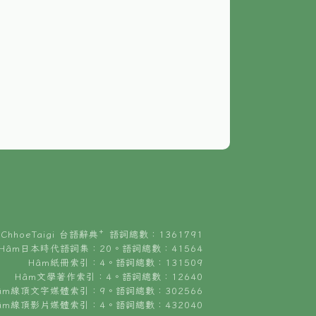
ChhoeTaigi 台語辭典⁺ 語詞總數：1361791
Hâm日本時代語詞集：20。語詞總數：41564
Hâm紙冊索引：4。語詞總數：131509
Hâm文學著作索引：4。語詞總數：12640
âm線頂文字媒體索引：9。語詞總數：302566
âm線頂影片媒體索引：4。語詞總數：432040