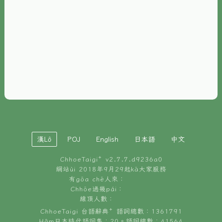
È-phoh
資源
📖
ChhoeTaigi⁺ 冊讀á
🐮
台文牛--哥
📚
台語文記憶
🏛️
白話字博物館
漢Lô
POJ
English
日本語
中文
🐶
狗公會曉學台語
ChhoeTaigi⁺ v
2.7.7.d9236a0
🎪
台文博覽會
網站ùi 2018年9月29起kā大家服務
有gōa chē人來：
🍜
Chhōe過幾pái：
台文雞絲麵
線頂人數：
ChhoeTaigi 台語辭典⁺ 語詞總數：1361791
Hâm日本時代語詞集：20。語詞總數：41564