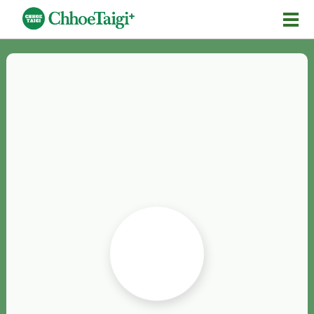
Mĕ-n
Chhōe詞
Chhōe...
Chhōe見本
Chhōe助數詞
Chhōe全文
Chhōe資料集
按怎Chhōe
紹介