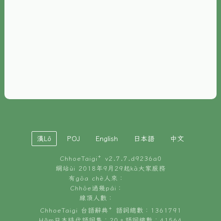
È-phoh
資源
📖
ChhoeTaigi⁺ 冊讀á
🐮
台文牛--哥
📚
台語文記憶
🏛️
白話字博物館
漢Lô
POJ
English
日本語
中文
🐶
狗公會曉學台語
ChhoeTaigi⁺ v
2.7.7.d9236a0
🎪
台文博覽會
網站ùi 2018年9月29起kā大家服務
有gōa chē人來：
🍜
Chhōe過幾pái：
台文雞絲麵
線頂人數：
ChhoeTaigi 台語辭典⁺ 語詞總數：1361791
Hâm日本時代語詞集：20。語詞總數：41564