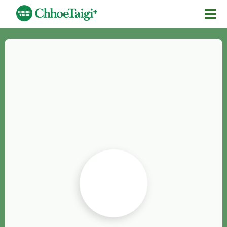
Mĕ-n
Chhōe詞
Chhōe...
Chhōe見本
Chhōe助數詞
Chhōe全文
Chhōe資料集
按怎Chhōe
紹介