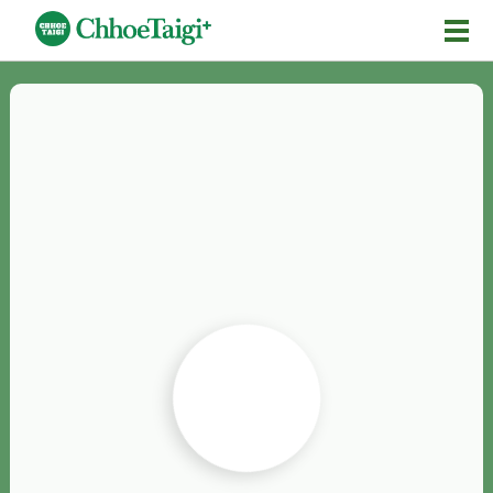
Mĕ-n
Chhōe詞
Chhōe...
Chhōe見本
Chhōe助數詞
Chhōe全文
Chhōe資料集
按怎Chhōe
紹介