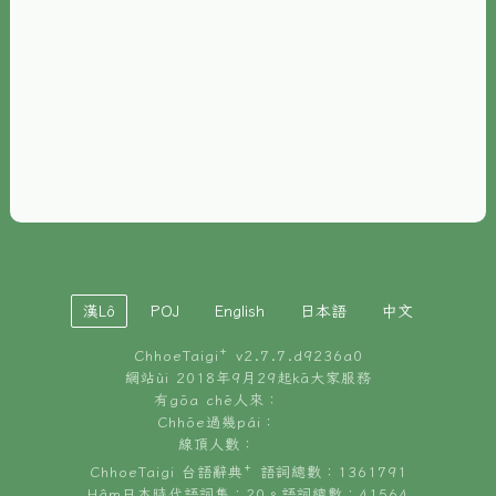
È-phoh
資源
📖
ChhoeTaigi⁺ 冊讀á
🐮
台文牛--哥
📚
台語文記憶
🏛️
白話字博物館
漢Lô
POJ
English
日本語
中文
🐶
狗公會曉學台語
ChhoeTaigi⁺ v
2.7.7.d9236a0
🎪
台文博覽會
網站ùi 2018年9月29起kā大家服務
有gōa chē人來：
🍜
Chhōe過幾pái：
台文雞絲麵
線頂人數：
ChhoeTaigi 台語辭典⁺ 語詞總數：1361791
Hâm日本時代語詞集：20。語詞總數：41564