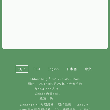
È-phoh
資源
📖
ChhoeTaigi⁺ 冊讀á
🐮
台文牛--哥
📚
台語文記憶
🏛️
白話字博物館
漢Lô
POJ
English
日本語
中文
🐶
狗公會曉學台語
ChhoeTaigi⁺ v
2.7.7.d9236a0
🎪
台文博覽會
網站ùi 2018年9月29起kā大家服務
有gōa chē人來：
🍜
Chhōe過幾pái：
台文雞絲麵
線頂人數：
ChhoeTaigi 台語辭典⁺ 語詞總數：1361791
Hâm日本時代語詞集：20。語詞總數：41564