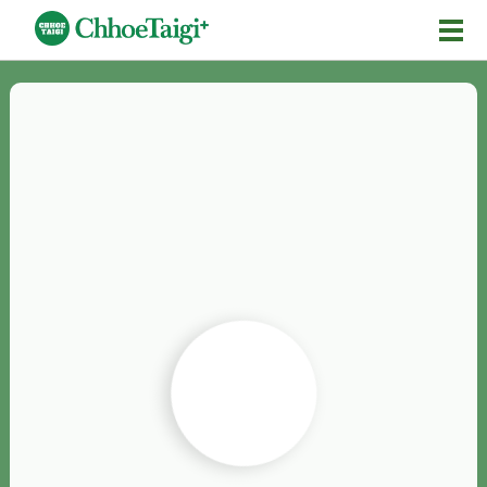
Mĕ-n
Chhōe詞
Chhōe...
Chhōe見本
Chhōe助數詞
Chhōe全文
Chhōe資料集
按怎Chhōe
紹介