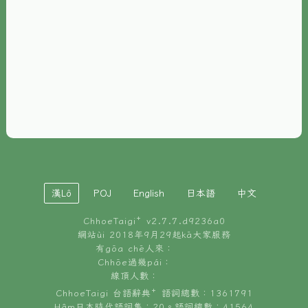
È-phoh
資源
📖
ChhoeTaigi⁺ 冊讀á
🐮
台文牛--哥
📚
台語文記憶
🏛️
白話字博物館
漢Lô
POJ
English
日本語
中文
🐶
狗公會曉學台語
ChhoeTaigi⁺ v
2.7.7.d9236a0
🎪
台文博覽會
網站ùi 2018年9月29起kā大家服務
有gōa chē人來：
🍜
Chhōe過幾pái：
台文雞絲麵
線頂人數：
ChhoeTaigi 台語辭典⁺ 語詞總數：1361791
Hâm日本時代語詞集：20。語詞總數：41564