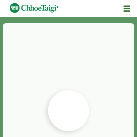
Mĕ-n
Chhōe詞
Chhōe...
Chhōe見本
Chhōe助數詞
Chhōe全文
Chhōe資料集
按怎Chhōe
紹介