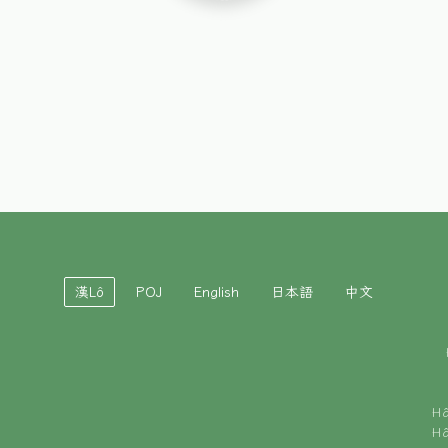
漢Lô
POJ
English
日本語
中文
H
H