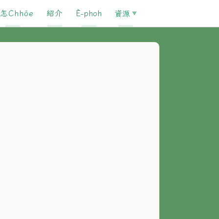
怎Chhōe
紹介
È-phoh
資源