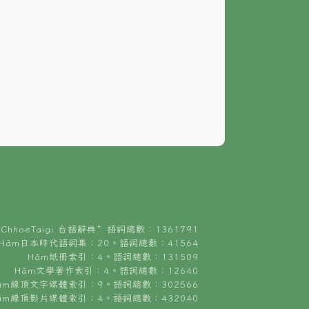
ChhoeTaigi 台語辭典⁺ 語詞總數：1361791
Hâm日本時代語詞集：20。語詞總數：41564
Hâm紙冊索引：4。語詞總數：131509
Hâm文學著作索引：4。語詞總數：12640
âm線頂文字媒體索引：9。語詞總數：302566
âm線頂影片媒體索引：4。語詞總數：432040