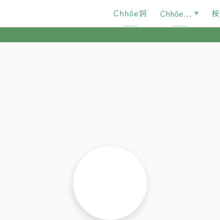
Chhōe詞
按
Chhōe...