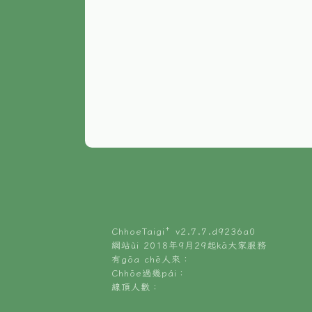
ChhoeTaigi⁺ v
2.7.7.d9236a0
網站ùi 2018年9月29起kā大家服務
有gōa chē人來：
Chhōe過幾pái：
線頂人數：