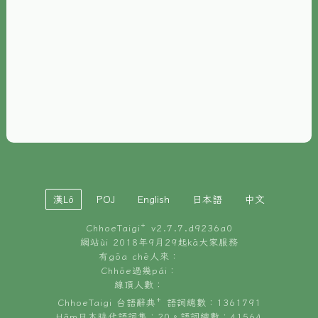
È-phoh
資源
📖
ChhoeTaigi⁺ 冊讀á
🐮
台文牛--哥
📚
台語文記憶
🏛️
白話字博物館
漢Lô
POJ
English
日本語
中文
🐶
狗公會曉學台語
ChhoeTaigi⁺ v
2.7.7.d9236a0
🎪
台文博覽會
網站ùi 2018年9月29起kā大家服務
有gōa chē人來：
🍜
Chhōe過幾pái：
台文雞絲麵
線頂人數：
ChhoeTaigi 台語辭典⁺ 語詞總數：1361791
Hâm日本時代語詞集：20。語詞總數：41564