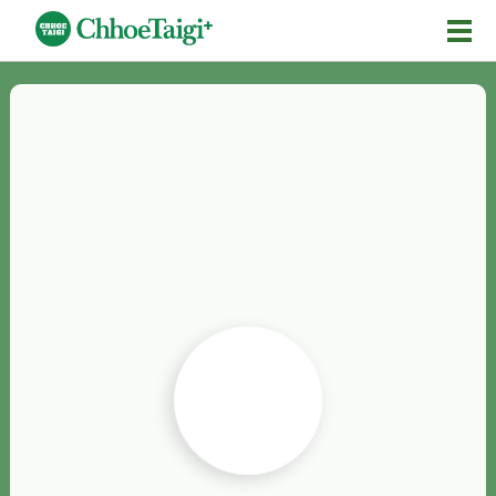
Mĕ-n
Chhōe詞
Chhōe...
Chhōe見本
Chhōe助數詞
Chhōe全文
Chhōe資料集
按怎Chhōe
紹介