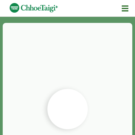
Mĕ-n
Chhōe詞
Chhōe...
Chhōe見本
Chhōe助數詞
Chhōe全文
Chhōe資料集
按怎Chhōe
紹介