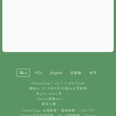
È-phoh
資源
📖
ChhoeTaigi⁺ 冊讀á
🐮
台文牛--哥
📚
台語文記憶
🏛️
白話字博物館
漢Lô
POJ
English
日本語
中文
🐶
狗公會曉學台語
ChhoeTaigi⁺ v
2.7.7.d9236a0
🎪
台文博覽會
網站ùi 2018年9月29起kā大家服務
有gōa chē人來：
🍜
Chhōe過幾pái：
台文雞絲麵
線頂人數：
ChhoeTaigi 台語辭典⁺ 語詞總數：1361791
Hâm日本時代語詞集：20。語詞總數：41564