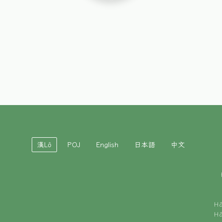
漢Lô
POJ
English
日本語
中文
H
H