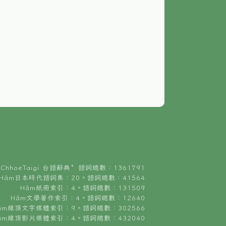
ChhoeTaigi 台語辭典⁺ 語詞總數：1361791
Hâm日本時代語詞集：20。語詞總數：41564
Hâm紙冊索引：4。語詞總數：131509
Hâm文學著作索引：4。語詞總數：12640
âm線頂文字媒體索引：9。語詞總數：302566
âm線頂影片媒體索引：4。語詞總數：432040