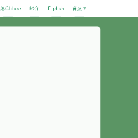
怎Chhōe
紹介
È-phoh
資源