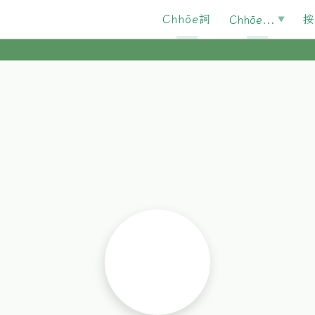
Chhōe詞
按
Chhōe...