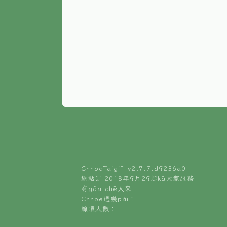
ChhoeTaigi⁺ v
2.7.7.d9236a0
網站ùi 2018年9月29起kā大家服務
有gōa chē人來：
Chhōe過幾pái：
線頂人數：